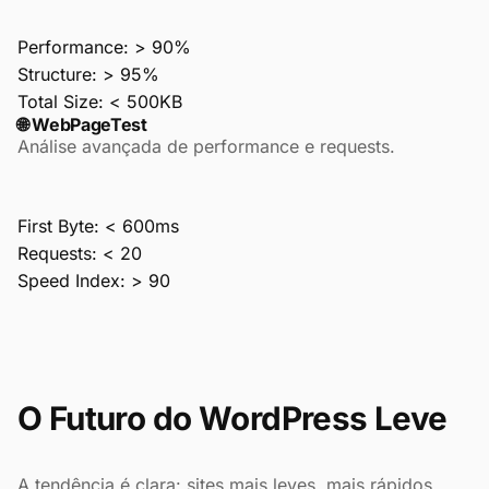
Performance:
> 90%
Structure:
> 95%
Total Size:
< 500KB
🌐 WebPageTest
Análise avançada de performance e requests.
First Byte:
< 600ms
Requests:
< 20
Speed Index:
> 90
O Futuro do WordPress Leve
A tendência é clara: sites mais leves, mais rápidos,